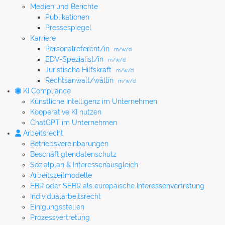
Medien und Berichte
Publikationen
Pressespiegel
Karriere
Personalreferent/in
m/w/d
EDV-Spezialist/in
m/w/d
Juristische Hilfskraft
m/w/d
Rechtsanwalt/wältin
m/w/d
KI Compliance
Künstliche Intelligenz im Unternehmen
Kooperative KI nutzen
ChatGPT im Unternehmen
Arbeitsrecht
Betriebsvereinbarungen
Beschäftigtendatenschutz
Sozialplan & Interessenausgleich
Arbeitszeitmodelle
EBR oder SEBR als europäische Interessenvertretung
Individualarbeitsrecht
Einigungsstellen
Prozessvertretung