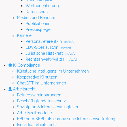
Werteorientierung
Datenschutz
Medien und Berichte
Publikationen
Pressespiegel
Karriere
Personalreferent/in
m/w/d
EDV-Spezialist/in
m/w/d
Juristische Hilfskraft
m/w/d
Rechtsanwalt/wältin
m/w/d
KI Compliance
Künstliche Intelligenz im Unternehmen
Kooperative KI nutzen
ChatGPT im Unternehmen
Arbeitsrecht
Betriebsvereinbarungen
Beschäftigtendatenschutz
Sozialplan & Interessenausgleich
Arbeitszeitmodelle
EBR oder SEBR als europäische Interessenvertretung
Individualarbeitsrecht