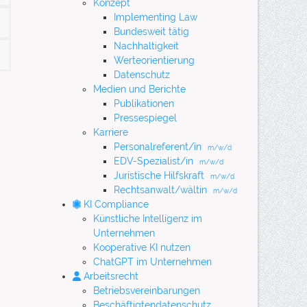
Konzept
Implementing Law
Bundesweit tätig
Nachhaltigkeit
Werteorientierung
Datenschutz
Medien und Berichte
Publikationen
Pressespiegel
Karriere
Personalreferent/in
m/w/d
EDV-Spezialist/in
m/w/d
Juristische Hilfskraft
m/w/d
Rechtsanwalt/wältin
m/w/d
KI Compliance
Künstliche Intelligenz im
Unternehmen
Kooperative KI nutzen
ChatGPT im Unternehmen
Arbeitsrecht
Betriebsvereinbarungen
Beschäftigtendatenschutz