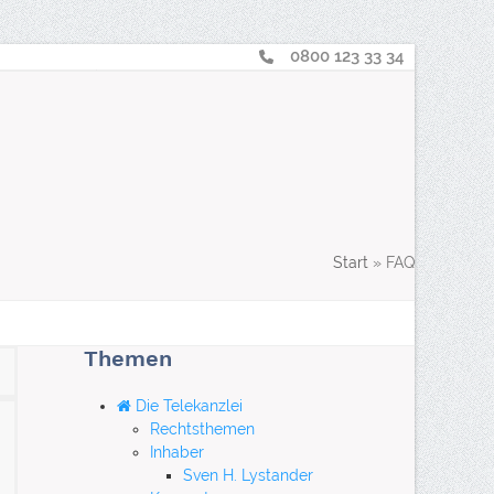
0800 123 33 34
Telearbeit
: Nachhaltig, effizient, professionell
aus der innovativen
„Green Capital“
Hamburg
suche
Login
Start
»
FAQ
Themen
Die Telekanzlei
Rechtsthemen
Inhaber
Sven H. Lystander