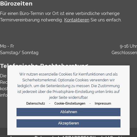
Bürozeiten
Für einen Büro-Termin vor Ort ist eine verbindliche vorherige
Terminvereinbarung notwendig.
Kontaktieren
Sie uns einfach.
Mo - Fr
9-16 Uhr
Samstag/ Sonntag
Geschlossen
Telefonische Rechtsberatung
Wir nutzen essenzielle Cookies für Kernfunktionen und als
Die Durchwahl ist kostenlos. Die Rechtsberatung ist gemäß
Sicherheitsmerkmal. Optionale Cookies verwenden wir
Rechtsanwaltsvergütungsgesetz (RVG) bei Anwälten immer
lediglich, um die Seitenleistung zu messen. Die Zustimmung
kostenpflichtig. Über etwaig anfallende Kosten werden Sie
ist jederzeit über die Privatsphäre-Einstellung unten links auf
informiert
jeder Seite widerrufbar.
-
-
Datenschutz
Cookie-Einstellungen
Impressum
0800 123 33 34
Ablehnen
Akzeptieren
© 2026 - Telekanzlei Lystander