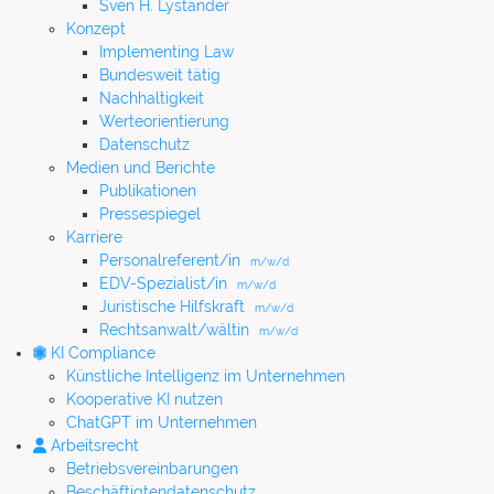
Sven H. Lystander
Konzept
Implementing Law
Bundesweit tätig
Nachhaltigkeit
Werteorientierung
Datenschutz
Medien und Berichte
Publikationen
Pressespiegel
Karriere
Personalreferent/in
m/w/d
EDV-Spezialist/in
m/w/d
Juristische Hilfskraft
m/w/d
Rechtsanwalt/wältin
m/w/d
KI Compliance
Künstliche Intelligenz im Unternehmen
Kooperative KI nutzen
ChatGPT im Unternehmen
Arbeitsrecht
Betriebsvereinbarungen
Beschäftigtendatenschutz