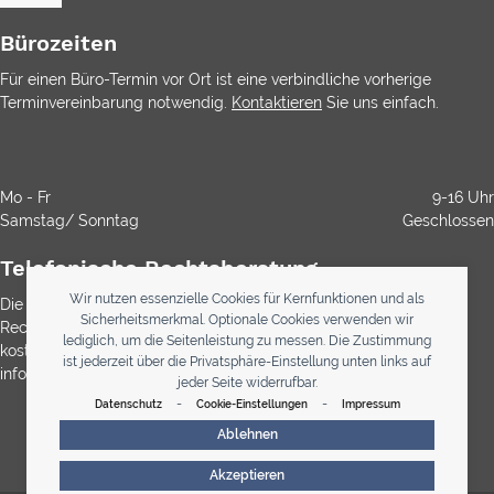
Bürozeiten
Für einen Büro-Termin vor Ort ist eine verbindliche vorherige
Terminvereinbarung notwendig.
Kontaktieren
Sie uns einfach.
Mo - Fr
9-16 Uhr
Samstag/ Sonntag
Geschlossen
Telefonische Rechtsberatung
Wir nutzen essenzielle Cookies für Kernfunktionen und als
Die Durchwahl ist kostenlos. Die Rechtsberatung ist gemäß
Sicherheitsmerkmal. Optionale Cookies verwenden wir
Rechtsanwaltsvergütungsgesetz (RVG) bei Anwälten immer
lediglich, um die Seitenleistung zu messen. Die Zustimmung
kostenpflichtig. Über etwaig anfallende Kosten werden Sie
ist jederzeit über die Privatsphäre-Einstellung unten links auf
informiert
jeder Seite widerrufbar.
-
-
Datenschutz
Cookie-Einstellungen
Impressum
0800 123 33 34
Ablehnen
Akzeptieren