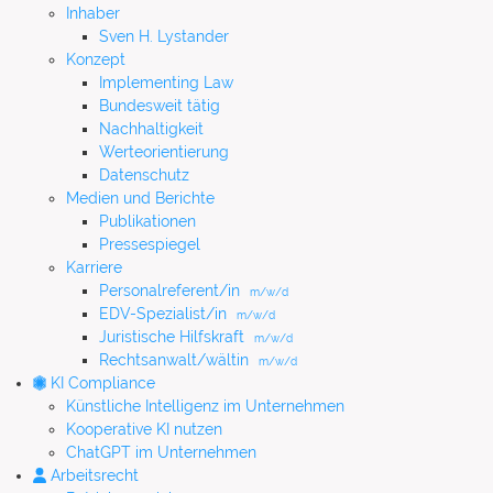
Inhaber
Sven H. Lystander
Konzept
Implementing Law
Bundesweit tätig
Nachhaltigkeit
Werteorientierung
Datenschutz
Medien und Berichte
Publikationen
Pressespiegel
Karriere
Personalreferent/in
m/w/d
EDV-Spezialist/in
m/w/d
Juristische Hilfskraft
m/w/d
Rechtsanwalt/wältin
m/w/d
KI Compliance
Künstliche Intelligenz im Unternehmen
Kooperative KI nutzen
ChatGPT im Unternehmen
Arbeitsrecht