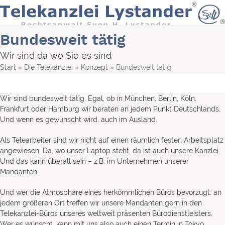
Skip
to
content
Bundesweit tätig
Wir sind da wo Sie es sind
Start
»
Die Telekanzlei
»
Konzept
»
Bundesweit tätig
Wir sind bundesweit tätig. Egal, ob in München, Berlin, Köln,
Frankfurt oder Hamburg wir beraten an jedem Punkt Deutschlands.
Und wenn es gewünscht wird, auch im Ausland.
Als Telearbeiter sind wir nicht auf einen räumlich festen Arbeitsplatz
angewiesen. Da, wo unser Laptop steht, da ist auch unsere Kanzlei.
Und das kann überall sein – z.B. im Unternehmen unserer
Mandanten.
Und wer die Atmosphäre eines herkömmlichen Büros bevorzugt: an
jedem größeren Ort treffen wir unsere Mandanten gern in den
Telekanzlei-Büros unseres weltweit präsenten Bürodienstleisters.
Wer es wünscht, kann mit uns also auch einen Termin in Tokyo