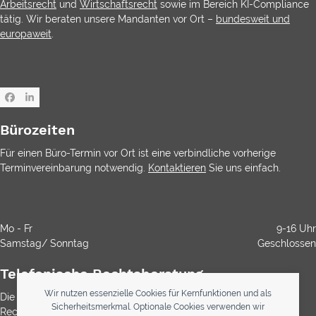
Arbeitsrecht
und
Wirtschaftsrecht
sowie im Bereich KI-Compliance
tätig. Wir beraten unsere Mandanten vor Ort –
bundesweit und
europaweit
.
Facebook
LinkedIn
Bürozeiten
Für einen Büro-Termin vor Ort ist eine verbindliche vorherige
Terminvereinbarung notwendig.
Kontaktieren
Sie uns einfach.
Mo - Fr
9-16 Uhr
Samstag/ Sonntag
Geschlossen
Telefonische Rechtsberatung
Wir nutzen essenzielle Cookies für Kernfunktionen und als
Die Durchwahl ist kostenlos. Die Rechtsberatung ist gemäß
Sicherheitsmerkmal. Optionale Cookies verwenden wir
Rechtsanwaltsvergütungsgesetz (RVG) bei Anwälten immer