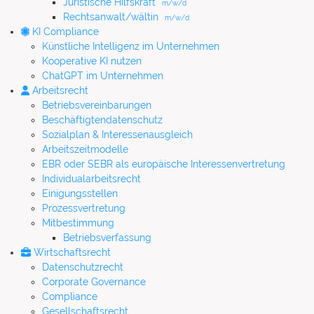
Juristische Hilfskraft
m/w/d
Rechtsanwalt/wältin
m/w/d
KI Compliance
Künstliche Intelligenz im Unternehmen
Kooperative KI nutzen
ChatGPT im Unternehmen
Arbeitsrecht
Betriebsvereinbarungen
Beschäftigtendatenschutz
Sozialplan & Interessenausgleich
Arbeitszeitmodelle
EBR oder SEBR als europäische Interessenvertretung
Individualarbeitsrecht
Einigungsstellen
Prozessvertretung
Mitbestimmung
Betriebsverfassung
Wirtschaftsrecht
Datenschutzrecht
Corporate Governance
Compliance
Gesellschaftsrecht