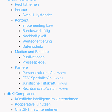
Rechtsthemen
Inhaber
Sven H. Lystander
Konzept
Implementing Law
Bundesweit tätig
Nachhaltigkeit
Werteorientierung
Datenschutz
Medien und Berichte
Publikationen
Pressespiegel
Karriere
Personalreferent/in
m/w/d
EDV-Spezialist/in
m/w/d
Juristische Hilfskraft
m/w/d
Rechtsanwalt/wältin
m/w/d
KI Compliance
Künstliche Intelligenz im Unternehmen
Kooperative KI nutzen
ChatGPT im Unternehmen