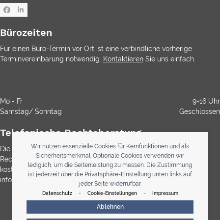
Facebook
LinkedIn
Bürozeiten
Für einen Büro-Termin vor Ort ist eine verbindliche vorherige
Terminvereinbarung notwendig.
Kontaktieren
Sie uns einfach.
Mo - Fr
9-16 Uhr
Samstag/ Sonntag
Geschlossen
Telefonische Rechtsberatung
Wir nutzen essenzielle Cookies für Kernfunktionen und als
Die Durchwahl ist kostenlos. Die Rechtsberatung ist gemäß
Sicherheitsmerkmal. Optionale Cookies verwenden wir
Rechtsanwaltsvergütungsgesetz (RVG) bei Anwälten immer
lediglich, um die Seitenleistung zu messen. Die Zustimmung
kostenpflichtig. Über etwaig anfallende Kosten werden Sie
ist jederzeit über die Privatsphäre-Einstellung unten links auf
informiert
jeder Seite widerrufbar.
-
-
Datenschutz
Cookie-Einstellungen
Impressum
0800 123 33 34
Ablehnen