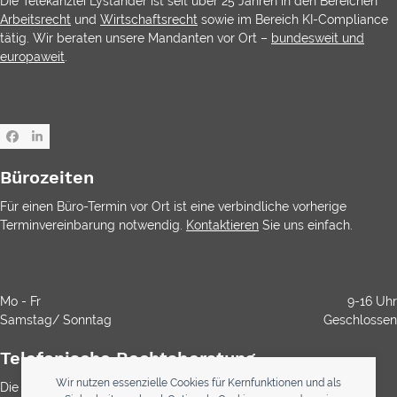
Die Telekanzlei Lystander ist seit über 25 Jahren in den Bereichen
Arbeitsrecht
und
Wirtschaftsrecht
sowie im Bereich KI-Compliance
tätig. Wir beraten unsere Mandanten vor Ort –
bundesweit und
europaweit
.
Facebook
LinkedIn
Bürozeiten
Für einen Büro-Termin vor Ort ist eine verbindliche vorherige
Terminvereinbarung notwendig.
Kontaktieren
Sie uns einfach.
Mo - Fr
9-16 Uhr
Samstag/ Sonntag
Geschlossen
Telefonische Rechtsberatung
Wir nutzen essenzielle Cookies für Kernfunktionen und als
Die Durchwahl ist kostenlos. Die Rechtsberatung ist gemäß