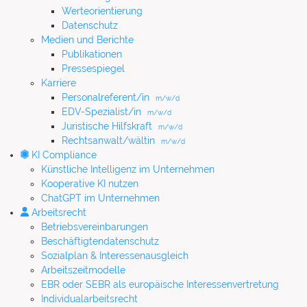
Werteorientierung
Datenschutz
Medien und Berichte
Publikationen
Pressespiegel
Karriere
Personalreferent/in
m/w/d
EDV-Spezialist/in
m/w/d
Juristische Hilfskraft
m/w/d
Rechtsanwalt/wältin
m/w/d
KI Compliance
Künstliche Intelligenz im Unternehmen
Kooperative KI nutzen
ChatGPT im Unternehmen
Arbeitsrecht
Betriebsvereinbarungen
Beschäftigtendatenschutz
Sozialplan & Interessenausgleich
Arbeitszeitmodelle
EBR oder SEBR als europäische Interessenvertretung
Individualarbeitsrecht