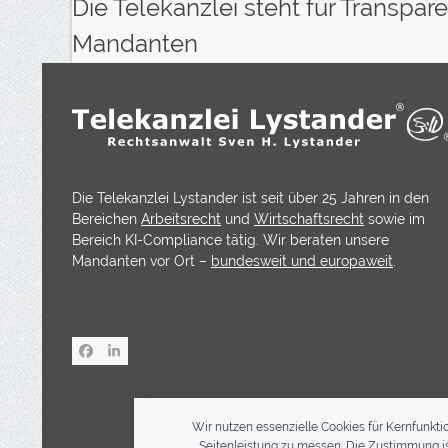
Die Telekanzlei steht für Transp
Mandanten
Die Telekanzlei Lystander ist seit über 25 Jahren in den
Bereichen
Arbeitsrecht
und
Wirtschaftsrecht
sowie im
Bereich KI-Compliance tätig. Wir beraten unsere
Mandanten vor Ort –
bundesweit und europaweit
.
Facebook
LinkedIn
Wir nutzen essenzielle Cookies für Kernfunkti
Seitenleistung zu messen. Die Zustimmung ist 