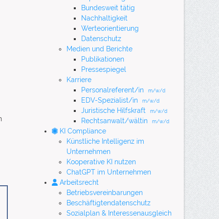
Bundesweit tätig
Nachhaltigkeit
Werteorientierung
Datenschutz
Medien und Berichte
Publikationen
Pressespiegel
Karriere
Personalreferent/in
m/w/d
EDV-Spezialist/in
m/w/d
Juristische Hilfskraft
m/w/d
n
Rechtsanwalt/wältin
m/w/d
KI Compliance
Künstliche Intelligenz im
Unternehmen
Kooperative KI nutzen
ChatGPT im Unternehmen
Arbeitsrecht
Betriebsvereinbarungen
Beschäftigtendatenschutz
Sozialplan & Interessenausgleich