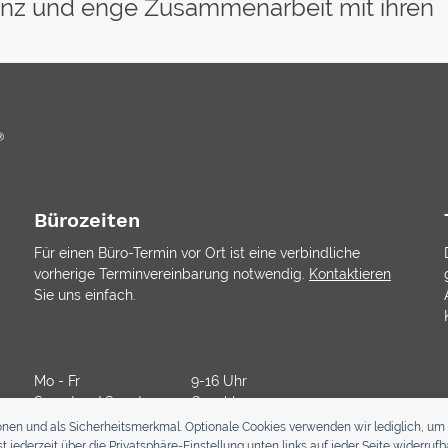
arenz und enge Zusammenarbeit mit ihren
Bürozeiten
Für einen Büro-Termin vor Ort ist eine verbindliche
vorherige Terminvereinbarung notwendig.
Kontaktieren
Sie uns einfach.
Mo - Fr
9-16 Uhr
Samstag/ Sonntag
Geschlossen
onen und als Sicherheitsmerkmal. Optionale Cookies verwenden wir lediglich, um 
jederzeit über die Privatsphäre-Einstellung unten links auf jeder Seite widerrufba