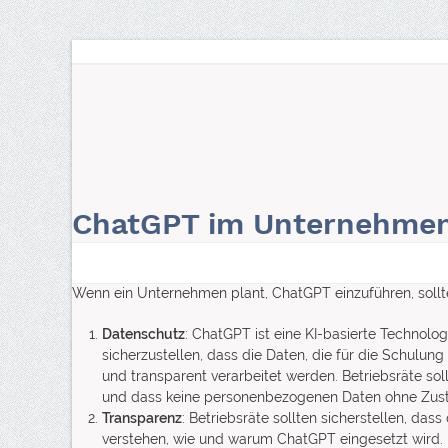
Skip
to
content
Die Telekanzlei
KI Compliance
Arbeitsrecht
ChatGPT im Unternehme
Wenn ein Unternehmen plant, ChatGPT einzuführen, sollt
Datenschutz
: ChatGPT ist eine KI-basierte Technolog
sicherzustellen, dass die Daten, die für die Schul
und transparent verarbeitet werden. Betriebsräte soll
und dass keine personenbezogenen Daten ohne Zusti
Transparenz
: Betriebsräte sollten sicherstellen, da
verstehen, wie und warum ChatGPT eingesetzt wird. 