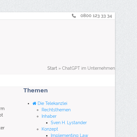
0800 123 33 34
Telearbeit
: Nachhaltig, effizient, professionell
aus der innovativen
„Green Capital“
Hamburg
suche
Login
Start
»
ChatGPT im Unternehmen
Themen
Die Telekanzlei
orm
Rechtsthemen
bt
Inhaber
Sven H. Lystander
ter
Konzept
Implementing Law