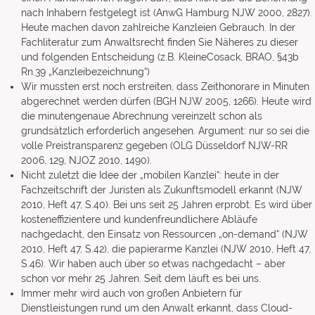
nach Inhabern festgelegt ist (AnwG Hamburg NJW 2000, 2827).
Heute machen davon zahlreiche Kanzleien Gebrauch. In der
Fachliteratur zum Anwaltsrecht finden Sie Näheres zu dieser
und folgenden Entscheidung (z.B. KleineCosack, BRAO, §43b
Rn.39 „Kanzleibezeichnung“)
Wir mussten erst noch erstreiten, dass Zeithonorare in Minuten
abgerechnet werden dürfen (BGH NJW 2005, 1266). Heute wird
die minutengenaue Abrechnung vereinzelt schon als
grundsätzlich erforderlich angesehen. Argument: nur so sei die
volle Preistransparenz gegeben (OLG Düsseldorf NJW-RR
2006, 129, NJOZ 2010, 1490).
Nicht zuletzt die Idee der „mobilen Kanzlei“: heute in der
Fachzeitschrift der Juristen als Zukunftsmodell erkannt (NJW
2010, Heft 47, S.40). Bei uns seit 25 Jahren erprobt. Es wird über
kosteneffizientere und kundenfreundlichere Abläufe
nachgedacht, den Einsatz von Ressourcen „on-demand“ (NJW
2010, Heft 47, S.42), die papierarme Kanzlei (NJW 2010, Heft 47,
S.46). Wir haben auch über so etwas nachgedacht – aber
schon vor mehr 25 Jahren. Seit dem läuft es bei uns.
Immer mehr wird auch von großen Anbietern für
Dienstleistungen rund um den Anwalt erkannt, dass Cloud-