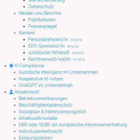
Werteorientierung
Datenschutz
Medien und Berichte
Publikationen
Pressespiegel
Karriere
Personalreferent/in
m/w/d
EDV-Spezialist/in
m/w/d
Juristische Hilfskraft
m/w/d
Rechtsanwalt/wältin
m/w/d
KI Compliance
Künstliche Intelligenz im Unternehmen
Kooperative KI nutzen
ChatGPT im Unternehmen
Arbeitsrecht
Betriebsvereinbarungen
Beschäftigtendatenschutz
Sozialplan & Interessenausgleich
Arbeitszeitmodelle
EBR oder SEBR als europäische Interessenvertretung
Individualarbeitsrecht
Einigungsstellen