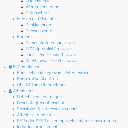
Nachhaltigkeit
Werteorientierung
Datenschutz
Medien und Berichte
Publikationen
Pressespiegel
Karriere
Personalreferent/in
m/w/d
EDV-Spezialist/in
m/w/d
Juristische Hilfskraft
m/w/d
Rechtsanwalt/wältin
m/w/d
KI Compliance
Künstliche Intelligenz im Unternehmen
Kooperative KI nutzen
ChatGPT im Unternehmen
Arbeitsrecht
Betriebsvereinbarungen
Beschäftigtendatenschutz
Sozialplan & Interessenausgleich
Arbeitszeitmodelle
EBR oder SEBR als europäische Interessenvertretung
Individualarbeitsrecht