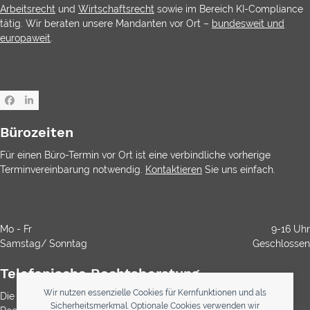
Arbeitsrecht
und
Wirtschaftsrecht
sowie im Bereich KI-Compliance
tätig. Wir beraten unsere Mandanten vor Ort –
bundesweit und
europaweit
.
Facebook
LinkedIn
Bürozeiten
Für einen Büro-Termin vor Ort ist eine verbindliche vorherige
Terminvereinbarung notwendig.
Kontaktieren
Sie uns einfach.
Mo - Fr
9-16 Uhr
Samstag/ Sonntag
Geschlossen
Telefonische Rechtsberatung
Wir nutzen essenzielle Cookies für Kernfunktionen und als
Die Durchwahl ist kostenlos. Die Rechtsberatung ist gemäß
Sicherheitsmerkmal. Optionale Cookies verwenden wir