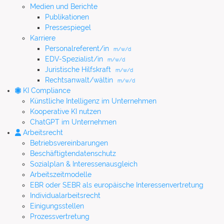
Medien und Berichte
Publikationen
Pressespiegel
Karriere
Personalreferent/in
m/w/d
EDV-Spezialist/in
m/w/d
Juristische Hilfskraft
m/w/d
Rechtsanwalt/wältin
m/w/d
KI Compliance
Künstliche Intelligenz im Unternehmen
Kooperative KI nutzen
ChatGPT im Unternehmen
Arbeitsrecht
Betriebsvereinbarungen
Beschäftigtendatenschutz
Sozialplan & Interessenausgleich
Arbeitszeitmodelle
EBR oder SEBR als europäische Interessenvertretung
Individualarbeitsrecht
Einigungsstellen
Prozessvertretung