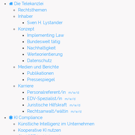
Die Telekanzlei
Rechtsthemen
Inhaber
Sven H. Lystander
Konzept
Implementing Law
Bundesweit tätig
Nachhaltigkeit
Werteorientierung
Datenschutz
Medien und Berichte
Publikationen
Pressespiegel
Karriere
Personalreferent/in
m/w/d
EDV-Spezialist/in
m/w/d
Juristische Hilfskraft
m/w/d
Rechtsanwalt/wältin
m/w/d
KI Compliance
Künstliche Intelligenz im Unternehmen
Kooperative KI nutzen