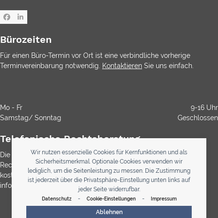
Facebook
LinkedIn
Bürozeiten
Für einen Büro-Termin vor Ort ist eine verbindliche vorherige
Terminvereinbarung notwendig.
Kontaktieren
Sie uns einfach.
Mo - Fr
9-16 Uhr
Samstag/ Sonntag
Geschlossen
Telefonische Rechtsberatung
Wir nutzen essenzielle Cookies für Kernfunktionen und als
Die Durchwahl ist kostenlos. Die Rechtsberatung ist gemäß
Sicherheitsmerkmal. Optionale Cookies verwenden wir
Rechtsanwaltsvergütungsgesetz (RVG) bei Anwälten immer
lediglich, um die Seitenleistung zu messen. Die Zustimmung
kostenpflichtig. Über etwaig anfallende Kosten werden Sie
ist jederzeit über die Privatsphäre-Einstellung unten links auf
informiert
jeder Seite widerrufbar.
-
-
Datenschutz
Cookie-Einstellungen
Impressum
0800 123 33 34
Ablehnen