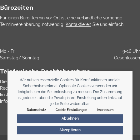
Bürozeiten
Für einen Büro-Termin vor Ort ist eine verbindliche vorherige
Terminvereinbarung notwendig.
Kontaktieren
Sie uns einfach.
Mo - Fr
9-16 Uhr
Samstag/ Sonntag
Geschlossen
Telefonische Rechtsberatung
Wir nutzen essenzielle Cookies für Kernfunktionen und als
Die Durchwahl ist kostenlos. Die Rechtsberatung ist gemäß
Sicherheitsmerkmal. Optionale Cookies verwenden wir
Rechtsanwaltsvergütungsgesetz (RVG) bei Anwälten immer
lediglich, um die Seitenleistung zu messen. Die Zustimmung
kostenpflichtig. Über etwaig anfallende Kosten werden Sie
ist jederzeit über die Privatsphäre-Einstellung unten links auf
informiert
jeder Seite widerrufbar.
-
-
Datenschutz
Cookie-Einstellungen
Impressum
0800 123 33 34
Ablehnen
Akzeptieren
© 2026 - Telekanzlei Lystander