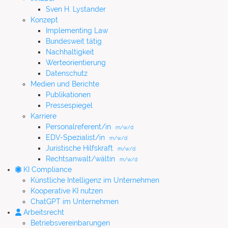
Sven H. Lystander
Konzept
Implementing Law
Bundesweit tätig
Nachhaltigkeit
Werteorientierung
Datenschutz
Medien und Berichte
Publikationen
Pressespiegel
Karriere
Personalreferent/in
m/w/d
EDV-Spezialist/in
m/w/d
Juristische Hilfskraft
m/w/d
Rechtsanwalt/wältin
m/w/d
KI Compliance
Künstliche Intelligenz im Unternehmen
Kooperative KI nutzen
ChatGPT im Unternehmen
Arbeitsrecht
Betriebsvereinbarungen