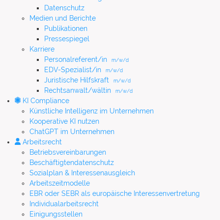
Datenschutz
Medien und Berichte
Publikationen
Pressespiegel
Karriere
Personalreferent/in
m/w/d
EDV-Spezialist/in
m/w/d
Juristische Hilfskraft
m/w/d
Rechtsanwalt/wältin
m/w/d
KI Compliance
Künstliche Intelligenz im Unternehmen
Kooperative KI nutzen
ChatGPT im Unternehmen
Arbeitsrecht
Betriebsvereinbarungen
Beschäftigtendatenschutz
Sozialplan & Interessenausgleich
Arbeitszeitmodelle
EBR oder SEBR als europäische Interessenvertretung
Individualarbeitsrecht
Einigungsstellen