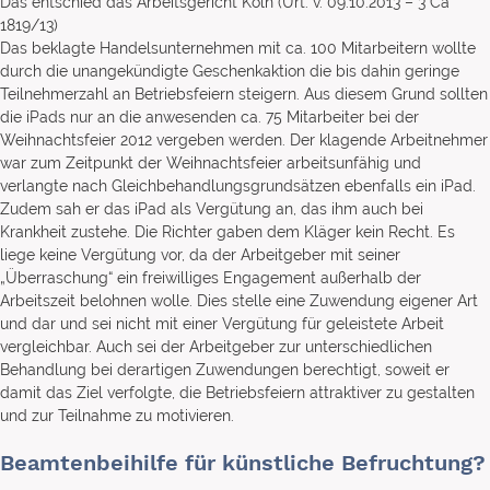
Das entschied das Arbeitsgericht Köln (Urt. v. 09.10.2013 – 3 Ca
1819/13)
Das beklagte Handelsunternehmen mit ca. 100 Mitarbeitern wollte
durch die unangekündigte Geschenkaktion die bis dahin geringe
Teilnehmerzahl an Betriebsfeiern steigern. Aus diesem Grund sollten
die iPads nur an die anwesenden ca. 75 Mitarbeiter bei der
Weihnachtsfeier 2012 vergeben werden. Der klagende Arbeitnehmer
war zum Zeitpunkt der Weihnachtsfeier arbeitsunfähig und
verlangte nach Gleichbehandlungsgrundsätzen ebenfalls ein iPad.
Zudem sah er das iPad als Vergütung an, das ihm auch bei
Krankheit zustehe. Die Richter gaben dem Kläger kein Recht. Es
liege keine Vergütung vor, da der Arbeitgeber mit seiner
„Überraschung“ ein freiwilliges Engagement außerhalb der
Arbeitszeit belohnen wolle. Dies stelle eine Zuwendung eigener Art
und dar und sei nicht mit einer Vergütung für geleistete Arbeit
vergleichbar. Auch sei der Arbeitgeber zur unterschiedlichen
Behandlung bei derartigen Zuwendungen berechtigt, soweit er
damit das Ziel verfolgte, die Betriebsfeiern attraktiver zu gestalten
und zur Teilnahme zu motivieren.
Beamtenbeihilfe für künstliche Befruchtung?