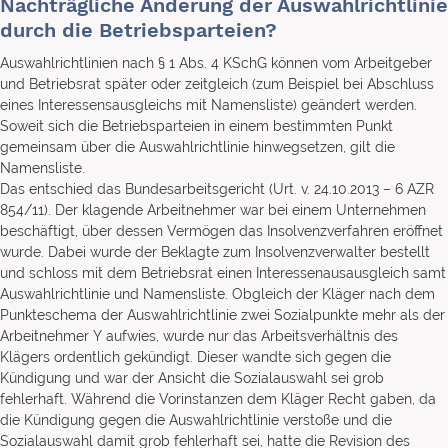
Nachträgliche Änderung der Auswahlrichtlinie
durch die Betriebsparteien?
Auswahlrichtlinien nach § 1 Abs. 4 KSchG können vom Arbeitgeber
und Betriebsrat später oder zeitgleich (zum Beispiel bei Abschluss
eines Interessensausgleichs mit Namensliste) geändert werden.
Soweit sich die Betriebsparteien in einem bestimmten Punkt
gemeinsam über die Auswahlrichtlinie hinwegsetzen, gilt die
Namensliste.
Das entschied das Bundesarbeitsgericht (Urt. v. 24.10.2013 – 6 AZR
854/11). Der klagende Arbeitnehmer war bei einem Unternehmen
beschäftigt, über dessen Vermögen das Insolvenzverfahren eröffnet
wurde. Dabei wurde der Beklagte zum Insolvenzverwalter bestellt
und schloss mit dem Betriebsrat einen Interessenausausgleich samt
Auswahlrichtlinie und Namensliste. Obgleich der Kläger nach dem
Punkteschema der Auswahlrichtlinie zwei Sozialpunkte mehr als der
Arbeitnehmer Y aufwies, wurde nur das Arbeitsverhältnis des
Klägers ordentlich gekündigt. Dieser wandte sich gegen die
Kündigung und war der Ansicht die Sozialauswahl sei grob
fehlerhaft. Während die Vorinstanzen dem Kläger Recht gaben, da
die Kündigung gegen die Auswahlrichtlinie verstoße und die
Sozialauswahl damit grob fehlerhaft sei, hatte die Revision des