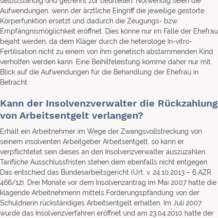
selbstständig und getrennt zur beurteilen. Notwendig seien die
Aufwendungen, wenn der ärztliche Eingriff die jeweilige gestörte
Körperfunktion ersetzt und dadurch die Zeugungs- bzw.
Empfängnismöglichkeit eröffnet. Dies könne nur im Falle der Ehefrau
bejaht werden, da dem Kläger durch die heterologe In-vitro-
Fertilisation nicht zu einem von ihm genetisch abstammenden Kind
verholfen werden kann. Eine Beihilfeleistung komme daher nur mit
Blick auf die Aufwendungen für die Behandlung der Ehefrau in
Betracht.
Kann der Insolvenzverwalter die Rückzahlung
von Arbeitsentgelt verlangen?
Erhält ein Arbeitnehmer im Wege der Zwangsvollstreckung von
seinem insolventen Arbeitgeber Arbeitsentgelt, so kann er
verpflichtetet sein dieses an den Insolvenzverwalter auszuzahlen.
Tarifliche Ausschlussfristen stehen dem ebenfalls nicht entgegen.
Das entschied das Bundesarbeitsgericht (Urt. v. 24.10.2013 – 6 AZR
466/12). Drei Monate vor dem Insolvenzantrag im Mai 2007 hatte die
klagende Arbeitnehmerin mittels Forderungspfändung von der
Schuldnerin rückständiges Arbeitsentgelt erhalten. Im Juli 2007
wurde das Insolvenzverfahren eröffnet und am 23.04.2010 hatte der