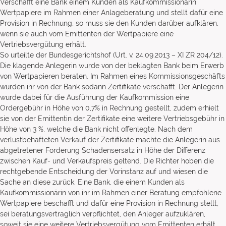
Verschafft eine Bank einem Kunden als Kaufkommissionärin
Wertpapiere im Rahmen einer Anlageberatung und stellt dafür eine
Provision in Rechnung, so muss sie den Kunden darüber aufklären,
wenn sie auch vom Emittenten der Wertpapiere eine
Vertriebsvergütung erhält.
So urteilte der Bundesgerichtshof (Urt. v. 24.09.2013 – XI ZR 204/12).
Die klagende Anlegerin wurde von der beklagten Bank beim Erwerb
von Wertpapieren beraten. Im Rahmen eines Kommissionsgeschäfts
wurden ihr von der Bank sodann Zertifikate verschafft. Der Anlegerin
wurde dabei für die Ausführung der Kaufkommission eine
Ordergebühr in Höhe von 0,7% in Rechnung gestellt, zudem erhielt
sie von der Emittentin der Zertifikate eine weitere Vertriebsgebühr in
Höhe von 3 %, welche die Bank nicht offenlegte. Nach dem
verlustbehafteten Verkauf der Zertifikate machte die Anlegerin aus
abgetretener Forderung Schadensersatz in Höhe der Differenz
zwischen Kauf- und Verkaufspreis geltend. Die Richter hoben die
rechtgebende Entscheidung der Vorinstanz auf und wiesen die
Sache an diese zurück. Eine Bank, die einem Kunden als
Kaufkommissionärin von ihr im Rahmen einer Beratung empfohlene
Wertpapiere beschafft und dafür eine Provision in Rechnung stellt,
sei beratungsvertraglich verpflichtet, den Anleger aufzuklären,
soweit sie eine weitere Vertriebsvergütung vom Emittenten erhält.