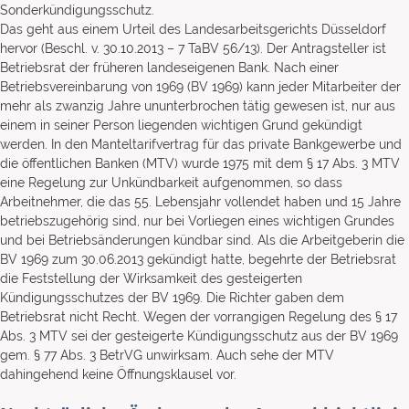
Sonderkündigungsschutz.
Das geht aus einem Urteil des Landesarbeitsgerichts Düsseldorf
hervor (Beschl. v. 30.10.2013 – 7 TaBV 56/13). Der Antragsteller ist
Betriebsrat der früheren landeseigenen Bank. Nach einer
Betriebsvereinbarung von 1969 (BV 1969) kann jeder Mitarbeiter der
mehr als zwanzig Jahre ununterbrochen tätig gewesen ist, nur aus
einem in seiner Person liegenden wichtigen Grund gekündigt
werden. In den Manteltarifvertrag für das private Bankgewerbe und
die öffentlichen Banken (MTV) wurde 1975 mit dem § 17 Abs. 3 MTV
eine Regelung zur Unkündbarkeit aufgenommen, so dass
Arbeitnehmer, die das 55. Lebensjahr vollendet haben und 15 Jahre
betriebszugehörig sind, nur bei Vorliegen eines wichtigen Grundes
und bei Betriebsänderungen kündbar sind. Als die Arbeitgeberin die
BV 1969 zum 30.06.2013 gekündigt hatte, begehrte der Betriebsrat
die Feststellung der Wirksamkeit des gesteigerten
Kündigungsschutzes der BV 1969. Die Richter gaben dem
Betriebsrat nicht Recht. Wegen der vorrangigen Regelung des § 17
Abs. 3 MTV sei der gesteigerte Kündigungsschutz aus der BV 1969
gem. § 77 Abs. 3 BetrVG unwirksam. Auch sehe der MTV
dahingehend keine Öffnungsklausel vor.