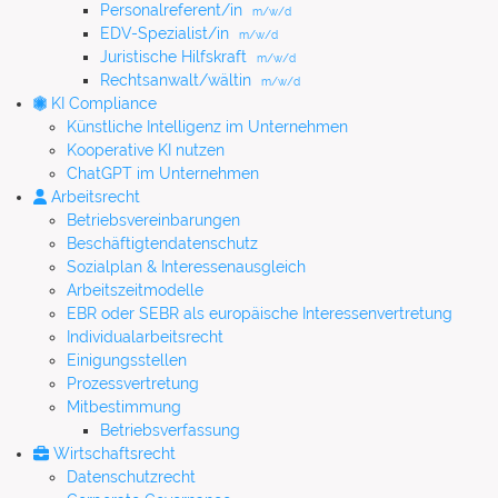
Personalreferent/in
m/w/d
EDV-Spezialist/in
m/w/d
Juristische Hilfskraft
m/w/d
Rechtsanwalt/wältin
m/w/d
KI Compliance
Künstliche Intelligenz im Unternehmen
Kooperative KI nutzen
ChatGPT im Unternehmen
Arbeitsrecht
Betriebsvereinbarungen
Beschäftigtendatenschutz
Sozialplan & Interessenausgleich
Arbeitszeitmodelle
EBR oder SEBR als europäische Interessenvertretung
Individualarbeitsrecht
Einigungsstellen
Prozessvertretung
Mitbestimmung
Betriebsverfassung
Wirtschaftsrecht
Datenschutzrecht