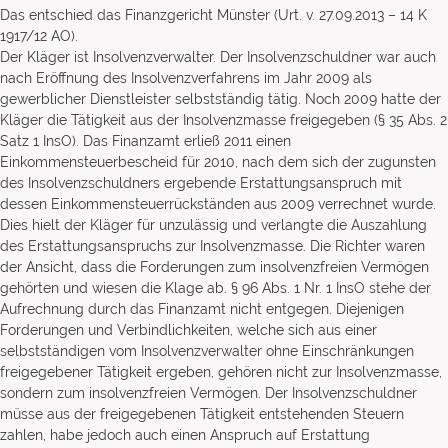
Das entschied das Finanzgericht Münster (Urt. v. 27.09.2013 – 14 K
1917/12 AO).
Der Kläger ist Insolvenzverwalter. Der Insolvenzschuldner war auch
nach Eröffnung des Insolvenzverfahrens im Jahr 2009 als
gewerblicher Dienstleister selbstständig tätig. Noch 2009 hatte der
Kläger die Tätigkeit aus der Insolvenzmasse freigegeben (§ 35 Abs. 2
Satz 1 InsO). Das Finanzamt erließ 2011 einen
Einkommensteuerbescheid für 2010, nach dem sich der zugunsten
des Insolvenzschuldners ergebende Erstattungsanspruch mit
dessen Einkommensteuerrückständen aus 2009 verrechnet wurde.
Dies hielt der Kläger für unzulässig und verlangte die Auszahlung
des Erstattungsanspruchs zur Insolvenzmasse. Die Richter waren
der Ansicht, dass die Forderungen zum insolvenzfreien Vermögen
gehörten und wiesen die Klage ab. § 96 Abs. 1 Nr. 1 InsO stehe der
Aufrechnung durch das Finanzamt nicht entgegen. Diejenigen
Forderungen und Verbindlichkeiten, welche sich aus einer
selbstständigen vom Insolvenzverwalter ohne Einschränkungen
freigegebener Tätigkeit ergeben, gehören nicht zur Insolvenzmasse,
sondern zum insolvenzfreien Vermögen. Der Insolvenzschuldner
müsse aus der freigegebenen Tätigkeit entstehenden Steuern
zahlen, habe jedoch auch einen Anspruch auf Erstattung