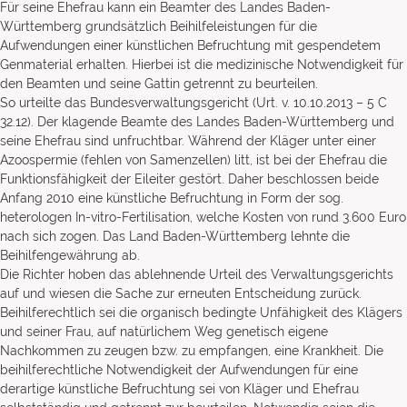
Für seine Ehefrau kann ein Beamter des Landes Baden-
Württemberg grundsätzlich Beihilfeleistungen für die
Aufwendungen einer künstlichen Befruchtung mit gespendetem
Genmaterial erhalten. Hierbei ist die medizinische Notwendigkeit für
den Beamten und seine Gattin getrennt zu beurteilen.
So urteilte das Bundesverwaltungsgericht (Urt. v. 10.10.2013 – 5 C
32.12). Der klagende Beamte des Landes Baden-Württemberg und
seine Ehefrau sind unfruchtbar. Während der Kläger unter einer
Azoospermie (fehlen von Samenzellen) litt, ist bei der Ehefrau die
Funktionsfähigkeit der Eileiter gestört. Daher beschlossen beide
Anfang 2010 eine künstliche Befruchtung in Form der sog.
heterologen In-vitro-Fertilisation, welche Kosten von rund 3.600 Euro
nach sich zogen. Das Land Baden-Württemberg lehnte die
Beihilfengewährung ab.
Die Richter hoben das ablehnende Urteil des Verwaltungsgerichts
auf und wiesen die Sache zur erneuten Entscheidung zurück.
Beihilferechtlich sei die organisch bedingte Unfähigkeit des Klägers
und seiner Frau, auf natürlichem Weg genetisch eigene
Nachkommen zu zeugen bzw. zu empfangen, eine Krankheit. Die
beihilferechtliche Notwendigkeit der Aufwendungen für eine
derartige künstliche Befruchtung sei von Kläger und Ehefrau