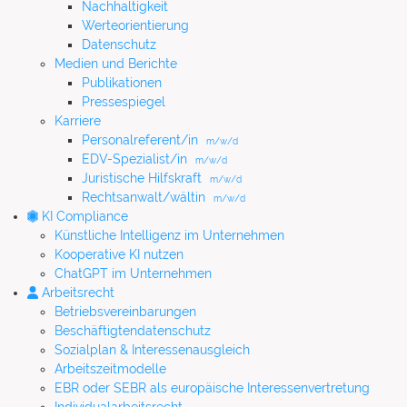
Nachhaltigkeit
Werteorientierung
Datenschutz
Medien und Berichte
Publikationen
Pressespiegel
Karriere
Personalreferent/in
m/w/d
EDV-Spezialist/in
m/w/d
Juristische Hilfskraft
m/w/d
Rechtsanwalt/wältin
m/w/d
KI Compliance
Künstliche Intelligenz im Unternehmen
Kooperative KI nutzen
ChatGPT im Unternehmen
Arbeitsrecht
Betriebsvereinbarungen
Beschäftigtendatenschutz
Sozialplan & Interessenausgleich
Arbeitszeitmodelle
EBR oder SEBR als europäische Interessenvertretung