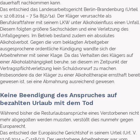
dauerhaft nachkommen kann.
Das entschied das Landesarbeitsgericht Berlin-Brandenburg (Urteil
v. 12.08.2014 – 7 Sa 852/14). Der Kläger verursachte als
Berufskraftfahrer mit seinem LKW unter Alkoholeinfluss einen Unfall.
Diesem folgten größere Sachschäden und eine Verletzung des
Unfallgegners. Im Betrieb bestand zudem ein absolutes
Alkoholverbot. Gegen die vom beklagten Arbeitgeber
ausgesprochene ordentliche Kündigung wandte sich der
Arbeitnehmer mit seiner Klage. Da das Verhalten des Klägers auf
einer Alkoholabhängigkeit beruhe, sei diesem im Zeitpunkt der
Vertragspflichtverletzung kein Schuldvorwurf zu machen.
Insbesondere da der Kläger zu einer Alkoholtherapie ernsthaft bereit
gewesen ist, sei eine Abmahnung ausreichend gewesen.
Keine Beendigung des Anspruches auf
bezahlten Urlaub mit dem Tod
Während bisher die Resturlaubsansprüche eines Verstorbenen nicht
mehr abgegolten werden mussten, verstößt dies nunmehr gegen
Europarecht.
Das entschied der Europäische Gerichtshof in seinem Urteil (Urt. V.
12.06.2014 – C-118/13). Der verstorbene Arbeitnehmer war vom