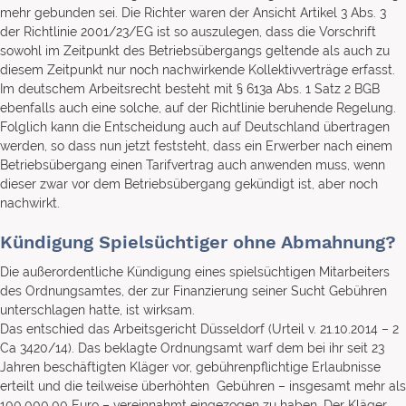
mehr gebunden sei. Die Richter waren der Ansicht Artikel 3 Abs. 3
der Richtlinie 2001/23/EG ist so auszulegen, dass die Vorschrift
sowohl im Zeitpunkt des Betriebsübergangs geltende als auch zu
diesem Zeitpunkt nur noch nachwirkende Kollektivverträge erfasst.
Im deutschem Arbeitsrecht besteht mit § 613a Abs. 1 Satz 2 BGB
ebenfalls auch eine solche, auf der Richtlinie beruhende Regelung.
Folglich kann die Entscheidung auch auf Deutschland übertragen
werden, so dass nun jetzt feststeht, dass ein Erwerber nach einem
Betriebsübergang einen Tarifvertrag auch anwenden muss, wenn
dieser zwar vor dem Betriebsübergang gekündigt ist, aber noch
nachwirkt.
Kündigung Spielsüchtiger ohne Abmahnung?
Die außerordentliche Kündigung eines spielsüchtigen Mitarbeiters
des Ordnungsamtes, der zur Finanzierung seiner Sucht Gebühren
unterschlagen hatte, ist wirksam.
Das entschied das Arbeitsgericht Düsseldorf (Urteil v. 21.10.2014 – 2
Ca 3420/14). Das beklagte Ordnungsamt warf dem bei ihr seit 23
Jahren beschäftigten Kläger vor, gebührenpflichtige Erlaubnisse
erteilt und die teilweise überhöhten Gebühren – insgesamt mehr als
100.000,00 Euro – vereinnahmt eingezogen zu haben. Der Kläger