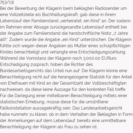
753/13).
Bei der Bewerbung der Klägerin beim beklagten Radiosender um
eine Vollzeitstelle als Buchhaltungskraft, gab diese in ihrem
Lebenslauf den Familienstand „verheiratet, ein Kind“ an. Der sodann
im Rahmen einer Absage zurückgesandte Lebenslauf enthielt bei
der Angabe zum Familienstand die handschriftliche Notiz „7 Jahre
alt!“. Zudem wurde die Angabe „ein Kind“ unterstrichen. Die Klägerin
fühlte sich wegen dieser Angaben als Mutter eines schulpflichtigen
Kindes benachteiligt und verlangte eine Entschädigungszahlung.
Während die Vorinstanz der Klägerin noch 3.000,00 EURuro
Entschädigung zusprach, hoben die Richter des
Bundesarbeitsgerichts das Urteil nun auf. Die Klägerin könne eine
Benachteiligung nicht auf die herangezogene Statistik für den Anteil
von Ehefrauen mit Kind an der Gesamtzahl der Vollbeschäftigten
nachweisen, da diese keine Aussage für den konkreten Fall treffe.
Für die Darlegung einer mittelbaren Benachteiligung mittels einer
statistischen Erhebung, müsse diese für die umstrittene
Fallkonstellation aussagekräftig sein. Das Landesarbeitsgericht
habe nunmehr zu klären, ob in dem Verhalten der Beklagten in Form
der Anmerkungen auf dem Lebenslauf, bereits eine unmittelbare
Benachteiligung der Klägerin als Frau zu sehen ist.