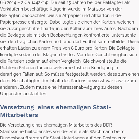
6.6.2014 – 2 Ca 1442/14). Die seit 15 Jahren bei der Beklagten als
Verkäuferin beschäftige Klägerin wurde im Mai 2014 von der
Beklagten beobachtet, wie sie Altpapier und Altkarton in der
Papierpresse entsorgte. Dabei legte sie einen der Karton, welchen
sie zuvor geschüttelt hatte, in den Kofferraum ihres Autos. Nachdem
die Beklagte sie mit den Beobachtungen konfrontierte, untersuchte
sie den fraglichen Karton und fand dort Fußballsammelbilder. Diese
erhalten Läden zu einem Preis von 8 Euro pro Karton. Die Beklagte
kündigte sodann der Klägerin fristlos. Vor dem Gericht einigten sich
die Parteien sodann auf einen Vergleich. Gleichwohl stellte die
Richterin Kriterien für eine wirksame fristlose Kündigung in
derartigen Fällen auf: So müsse festgestellt werden, dass zum einen
demr Beschäftigten der Inhalt des Kartons bewusst war sowie zum
anderen . Zudem muss eine Interessenabwägung zu dessen
Ungunsten ausfaällten.
Versetzung eines ehemaligen Stasi-
Mitarbeiters
Die Versetzung eines ehemaligen Mitarbeiters des DDR-
Staatssicherheitsdienstes von der Stelle als Wachmann beim
Bundesbeauftragten für Stasi-Unterlagen auf den Posten zum