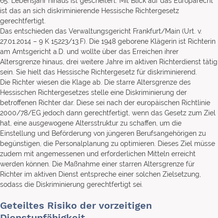
65. Lebensjahr hinaus ist gescheitert. Mit Blick auf das Europarecht
ist das an sich diskriminierende Hessische Richtergesetz
gerechtfertigt.
Das entschieden das Verwaltungsgericht Frankfurt/Main (Urt. v.
27.01.2014 – 9 K 15223/13.F). Die 1948 geborene Klägerin ist Richterin
am Amtsgericht a.D. und wollte über das Erreichen ihrer
Altersgrenze hinaus, drei weitere Jahre im aktiven Richterdienst tätig
sein. Sie hielt das Hessische Richtergesetz für diskriminierend.
Die Richter wiesen die Klage ab. Die starre Altersgrenze des
Hessischen Richtergesetzes stelle eine Diskriminierung der
betroffenen Richter dar. Diese sei nach der europäischen Richtlinie
2000/78/EG jedoch dann gerechtfertigt, wenn das Gesetz zum Ziel
hat, eine ausgewogene Altersstruktur zu schaffen, um die
Einstellung und Beförderung von jüngeren Berufsangehörigen zu
begünstigen, die Personalplanung zu optimieren. Dieses Ziel müsse
zudem mit angemessenen und erforderlichen Mitteln erreicht
werden können. Die Maßnahme einer starren Altersgrenze für
Richter im aktiven Dienst entspreche einer solchen Zielsetzung,
sodass die Diskriminierung gerechtfertigt sei.
Geteiltes Risiko der vorzeitigen
Dienstunfähigkeit