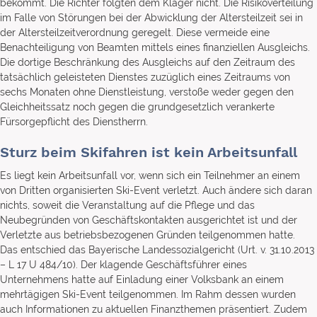
bekommt. Die Richter folgten dem Kläger nicht. Die Risikoverteilung
im Falle von Störungen bei der Abwicklung der Altersteilzeit sei in
der Altersteilzeitverordnung geregelt. Diese vermeide eine
Benachteiligung von Beamten mittels eines finanziellen Ausgleichs.
Die dortige Beschränkung des Ausgleichs auf den Zeitraum des
tatsächlich geleisteten Dienstes zuzüglich eines Zeitraums von
sechs Monaten ohne Dienstleistung, verstoße weder gegen den
Gleichheitssatz noch gegen die grundgesetzlich verankerte
Fürsorgepflicht des Dienstherrn.
Sturz beim Skifahren ist kein Arbeitsunfall
Es liegt kein Arbeitsunfall vor, wenn sich ein Teilnehmer an einem
von Dritten organisierten Ski-Event verletzt. Auch ändere sich daran
nichts, soweit die Veranstaltung auf die Pflege und das
Neubegründen von Geschäftskontakten ausgerichtet ist und der
Verletzte aus betriebsbezogenen Gründen teilgenommen hatte.
Das entschied das Bayerische Landessozialgericht (Urt. v. 31.10.2013
– L 17 U 484/10). Der klagende Geschäftsführer eines
Unternehmens hatte auf Einladung einer Volksbank an einem
mehrtägigen Ski-Event teilgenommen. Im Rahm dessen wurden
auch Informationen zu aktuellen Finanzthemen präsentiert. Zudem