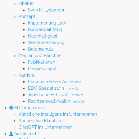
Inhaber
Sven H. Lystander
Konzept
Implementing Law
Bundesweit tätig
Nachhaltigkeit
Werteorientierung
Datenschutz
Medien und Berichte
Publikationen
Pressespiegel
Karriere
Personalreferent/in
m/w/d
EDV-Spezialist/in
m/w/d
Juristische Hilfskraft
m/w/d
Rechtsanwalt/wältin
m/w/d
KI Compliance
Künstliche Intelligenz im Unternehmen
Kooperative KI nutzen
ChatGPT im Unternehmen
Arbeitsrecht