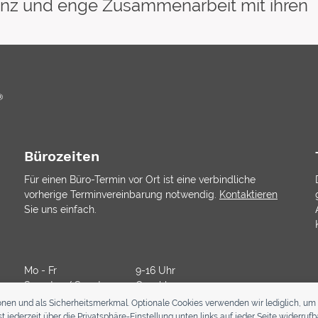
arenz und enge Zusammenarbeit mit ihren
Bürozeiten
Für einen Büro-Termin vor Ort ist eine verbindliche
vorherige Terminvereinbarung notwendig.
Kontaktieren
Sie uns einfach.
Mo - Fr
9-16 Uhr
Samstag/ Sonntag
Geschlossen
onen und als Sicherheitsmerkmal. Optionale Cookies verwenden wir lediglich, um 
jederzeit über die Privatsphäre-Einstellung unten links auf jeder Seite widerrufba