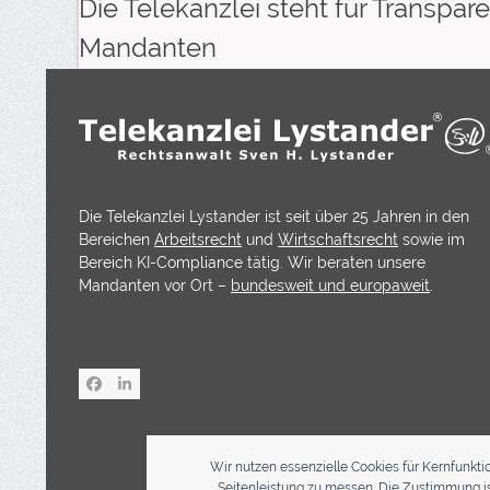
Die Telekanzlei steht für Transp
Mandanten
Die Telekanzlei Lystander ist seit über 25 Jahren in den
Bereichen
Arbeitsrecht
und
Wirtschaftsrecht
sowie im
Bereich KI-Compliance tätig. Wir beraten unsere
Mandanten vor Ort –
bundesweit und europaweit
.
Facebook
LinkedIn
Wir nutzen essenzielle Cookies für Kernfunkti
Seitenleistung zu messen. Die Zustimmung ist 