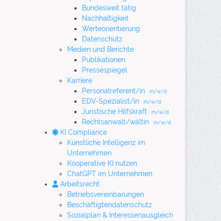
Bundesweit tätig
Nachhaltigkeit
Werteorientierung
Datenschutz
Medien und Berichte
Publikationen
Pressespiegel
Karriere
Personalreferent/in
m/w/d
EDV-Spezialist/in
m/w/d
Juristische Hilfskraft
m/w/d
Rechtsanwalt/wältin
m/w/d
KI Compliance
Künstliche Intelligenz im
Unternehmen
Kooperative KI nutzen
ChatGPT im Unternehmen
Arbeitsrecht
Betriebsvereinbarungen
Beschäftigtendatenschutz
Sozialplan & Interessenausgleich