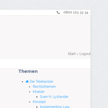
0800 123 33 34
Telearbeit
: Nachhaltig, effizient, professionell
aus der innovativen
„Green Capital“
Hamburg
suche
Login
Start
»
Logout
Themen
Die Telekanzlei
Rechtsthemen
Inhaber
Sven H. Lystander
Konzept
Implementing Law