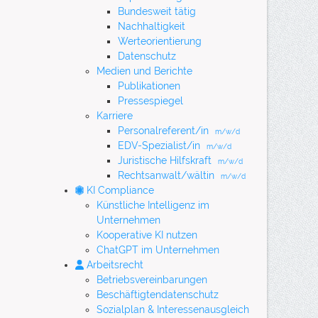
Bundesweit tätig
Nachhaltigkeit
Werteorientierung
Datenschutz
Medien und Berichte
Publikationen
Pressespiegel
Karriere
Personalreferent/in
m/w/d
EDV-Spezialist/in
m/w/d
Juristische Hilfskraft
m/w/d
Rechtsanwalt/wältin
m/w/d
KI Compliance
Künstliche Intelligenz im
Unternehmen
Kooperative KI nutzen
ChatGPT im Unternehmen
Arbeitsrecht
Betriebsvereinbarungen
Beschäftigtendatenschutz
Sozialplan & Interessenausgleich