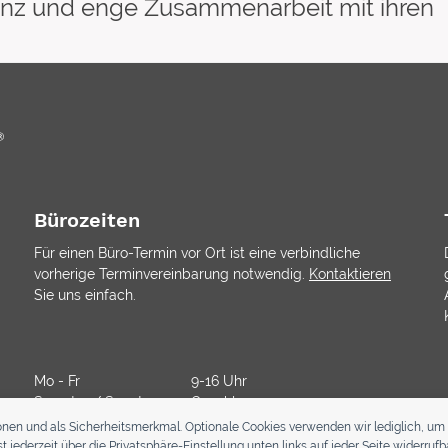
arenz und enge Zusammenarbeit mit ihren
Bürozeiten
Für einen Büro-Termin vor Ort ist eine verbindliche
vorherige Terminvereinbarung notwendig.
Kontaktieren
Sie uns einfach.
Mo - Fr
9-16 Uhr
Samstag/ Sonntag
Geschlossen
onen und als Sicherheitsmerkmal. Optionale Cookies verwenden wir lediglich, um 
jederzeit über die Privatsphäre-Einstellung unten links auf jeder Seite widerrufba