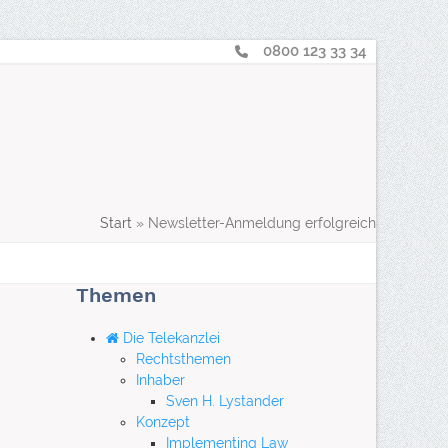
0800 123 33 34
Telearbeit
: Nachhaltig, effizient, professionell
aus der innovativen
„Green Capital“
Hamburg
suche
Login
Start
»
Newsletter-Anmeldung erfolgreich
Themen
Die Telekanzlei
Rechtsthemen
Inhaber
Sven H. Lystander
Konzept
Implementing Law