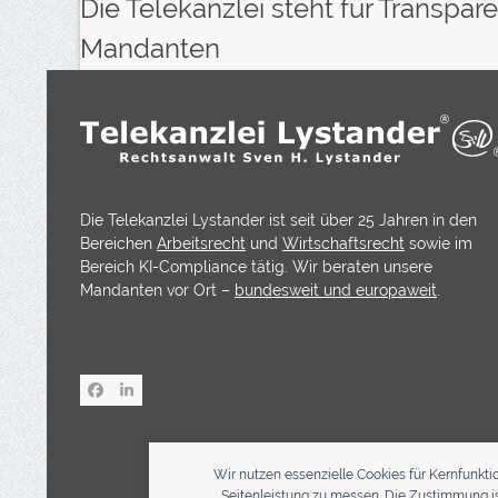
Die Telekanzlei steht für Transp
Mandanten
Die Telekanzlei Lystander ist seit über 25 Jahren in den
Bereichen
Arbeitsrecht
und
Wirtschaftsrecht
sowie im
Bereich KI-Compliance tätig. Wir beraten unsere
Mandanten vor Ort –
bundesweit und europaweit
.
Facebook
LinkedIn
Wir nutzen essenzielle Cookies für Kernfunkti
Seitenleistung zu messen. Die Zustimmung ist 