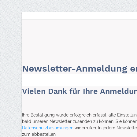
Skip
to
content
Die Telekanzlei
KI Compliance
Arbeitsrecht
Newsletter-Anmeldung er
Vielen Dank für Ihre Anmeldu
Ihre Bestätigung wurde erfolgreich erfasst, alle Einstell
bald unseren Newsletter zusenden zu können. Sie können 
Datenschutzbestimungen
widerrufen. In jedem Newslette
zum abbestellen.