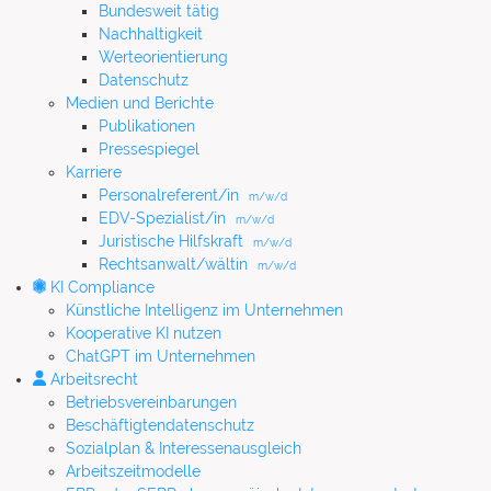
Bundesweit tätig
Nachhaltigkeit
Werteorientierung
Datenschutz
Medien und Berichte
Publikationen
Pressespiegel
Karriere
Personalreferent/in
m/w/d
EDV-Spezialist/in
m/w/d
Juristische Hilfskraft
m/w/d
Rechtsanwalt/wältin
m/w/d
KI Compliance
Künstliche Intelligenz im Unternehmen
Kooperative KI nutzen
ChatGPT im Unternehmen
Arbeitsrecht
Betriebsvereinbarungen
Beschäftigtendatenschutz
Sozialplan & Interessenausgleich
Arbeitszeitmodelle